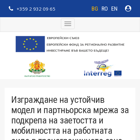
BG
RO
EN
+359 2 932 09 65
Toggle
navigation
Изграждане на устойчив
модел и партньорска мрежа за
подкрепа на заетостта и
мобилността на работната