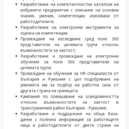
Разработване на компетентностни каталози на
избраните предприятия с описание на основни
знания, умения, компетенции, изисквани от
работода­телите;
Разработване на електронни инстру­менти за
оценка на компетенции;
Провеждане на изследване сред поне 300
представители на целевата група относно
възможностите за заетост;
Разработване и провеждане на електронни
обучения за поне 300 представители на
целевата група;
Провеждане на обучения за HR специа­листи от
България и Румъния с цел подобряване на
уменията им за подбор на работна сила от
другата страна на границата;
Кампания по повишаване на осведоме­ността
относно възможностите за зае­тост в
трансграничния район България - Румъния;
Разработване и поддържане на обща база-
данни с полезна информация за работещите
лица и работодателите от двете страни на