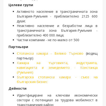
Целеви групи
Активното население в трансграничната зона
България-Румъния - приблизително 2125 600
души;
Неактивно население и безработни лица в
трансграничната зона България-Румъния -
приблизително 400 000 лица;
Частни компании - не по-малко от 500
Партньори
Стопанска камара - Велико Търново
(водещ
партньор)
Камара на търговията, индустрията,
навигацията и земеделието - Констанца
(Румъния)
Българска стопанска камара - съюз на
българския бизнес
Дейности
Идентфициране на ключови икономи­чески
сектори с потенциал за трудова мобилност в
трансграничния район;