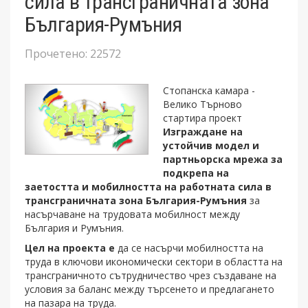
сила в трансграничната зона
България-Румъния
Прочетено: 22572
Стопанска камара -
Велико Търново
стартира проект
Изграждане на
устойчив модел и
партньорска мрежа за
подкрепа на
заетостта и мобилността на работната сила в
трансграничната зона България-Румъния
за
насърчаване на трудовата мобилност между
България и Румъния.
Цел на проекта е
да се насърчи мобилността на
труда в ключови икономически сектори в областта на
трансграничното сътрудничество чрез създаване на
условия за баланс между търсенето и предлагането
на пазара на труда.