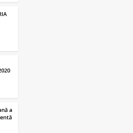
RIA
2020
ană a
gentă