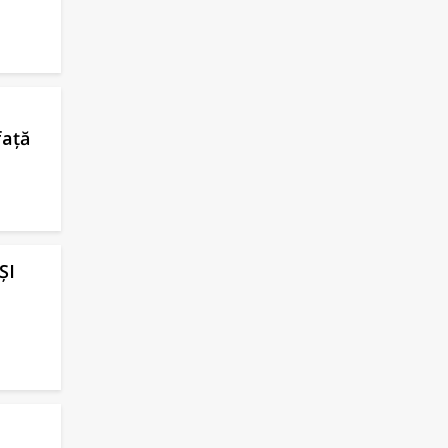
față
ȘI