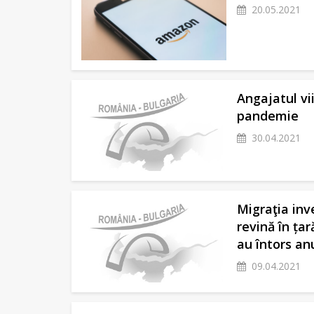
20.05.2021
Angajatul vi
pandemie
30.04.2021
Migraţia inv
revină în ța
au întors an
09.04.2021