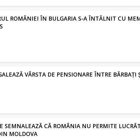
L ROMÂNIEI ÎN BULGARIA S-A ÎNTÂLNIT CU MEM
S
ALEAZĂ VÂRSTA DE PENSIONARE ÎNTRE BĂRBAȚI Ș
E SEMNALEAZĂ CĂ ROMÂNIA NU PERMITE LUCRĂ
DIN MOLDOVA