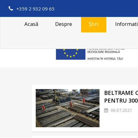
+359 2 932 09 65
Acasă
Despre
Ştiri
Informat
BELTRAME C
PENTRU 300
06.07.2021