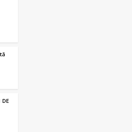
tă
 DE