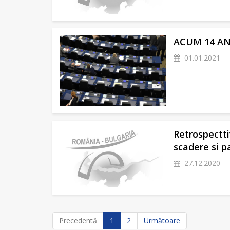
ACUM 14 AN
01.01.2021
Retrospectti
scadere si p
27.12.2020
(current)
Precedentă
1
2
Următoare