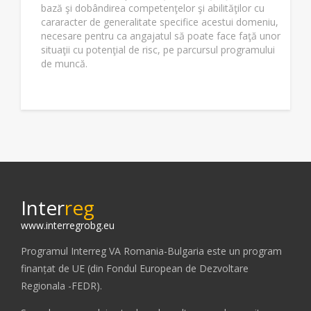
bază şi dobândirea competenţelor şi abilităţilor cu
cararacter de generalitate specifice acestui domeniu,
necesare pentru ca angajatul să poate face faţă unor
situaţii cu potenţial de risc, pe parcursul programului
de muncă.
Inter
reg
www.interregrobg.eu
Programul Interreg VA Romania-Bulgaria este un program
finanțat de UE (din Fondul European de Dezvoltare
Regionala -FEDR).