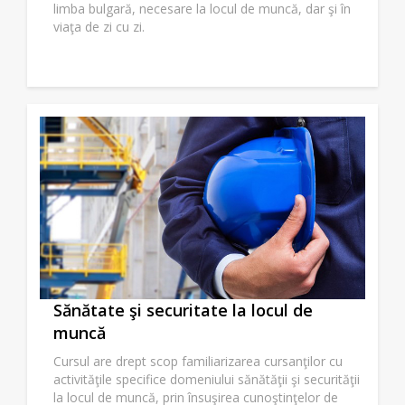
limba bulgară, necesare la locul de muncă, dar şi în
viaţa de zi cu zi.
Sănătate şi securitate la locul de
muncă
Cursul are drept scop familiarizarea cursanţilor cu
activităţile specifice domeniului sănătăţii şi securităţii
la locul de muncă, prin însuşirea cunoştinţelor de