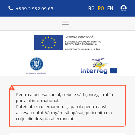
BG
RO
EN
+359 2 932 09 65
Toggle
navigation
Pentru a accesa cursul, trebuie să fiţi înregistrat în
portalul informational.
Puteţi utiliza username-ul şi parola pentru a vă
accesa contul. Vă rugăm să apăsaţi pe iconiţa din
colţul din dreapta al ecranului.