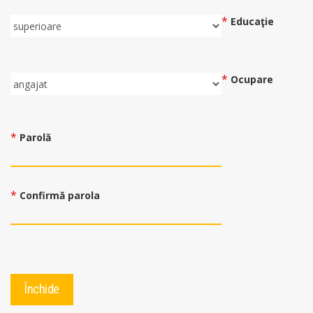
*
Еducaţie
*
Ocupare
*
Parolă
*
Confirmă parola
Închide