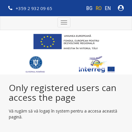
BG
RO
EN
+359 2 932 09 65
Toggle
navigation
Only registered users can
access the page
Vă rugăm să vă logaţi în system pentru a accesa această
pagină.