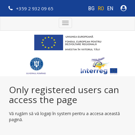
BG
RO
EN
+359 2 932 09 65
Toggle
navigation
Only registered users can
access the page
Vă rugăm să vă logaţi în system pentru a accesa această
pagină.